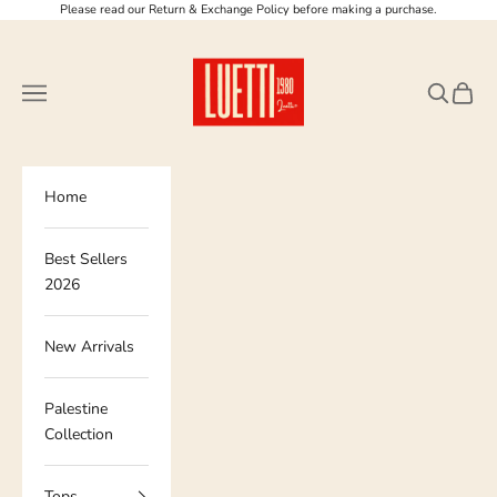
Skip to content
Please read our Return & Exchange Policy before making a purchase.
Luetti 1980
Navigation menu
Search
Cart
Home
Best Sellers
2026
New Arrivals
Palestine
Collection
Tops