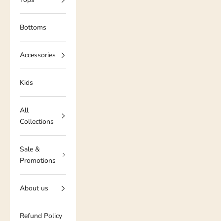
Bottoms
Accessories
Kids
All
Collections
Sale &
Promotions
About us
Refund Policy