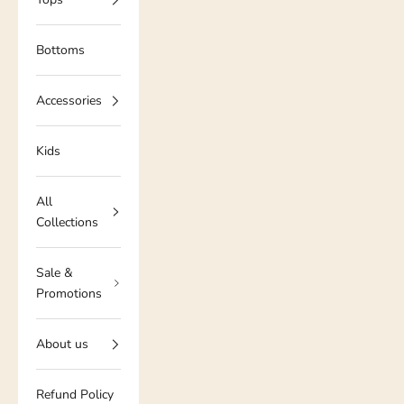
Bottoms
Accessories
Kids
All
Collections
Sale &
Promotions
About us
Refund Policy