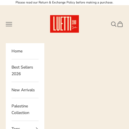
Skip to content
Please read our Return & Exchange Policy before making a purchase.
Luetti 1980
Navigation menu
Search
Cart
Home
Best Sellers
2026
New Arrivals
Palestine
Collection
Tops