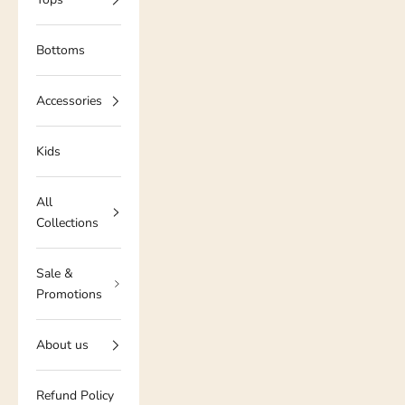
Bottoms
Accessories
Kids
All
Collections
Sale &
Promotions
About us
Refund Policy