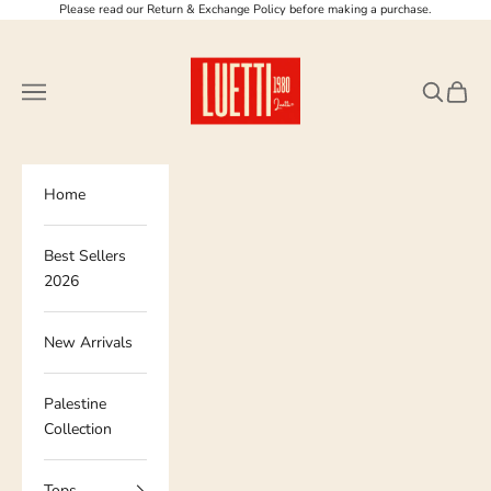
Skip to content
Please read our Return & Exchange Policy before making a purchase.
Luetti 1980
Navigation menu
Search
Cart
Home
Best Sellers
2026
New Arrivals
Palestine
Collection
Tops