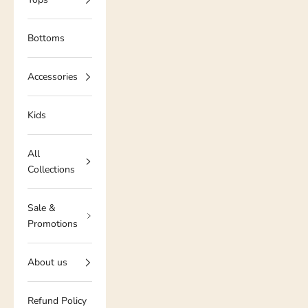
Bottoms
Accessories
Kids
All
Collections
Sale &
Promotions
About us
Refund Policy