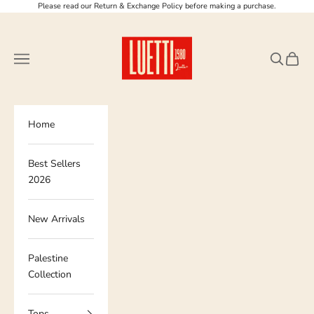
Skip to content
Please read our Return & Exchange Policy before making a purchase.
Luetti 1980
Navigation menu
Search
Cart
Home
Best Sellers
2026
New Arrivals
Palestine
Collection
Tops