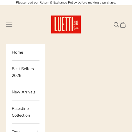
Skip to content
Please read our Return & Exchange Policy before making a purchase.
Luetti 1980
Navigation menu
Search
Cart
Home
Best Sellers
2026
New Arrivals
Palestine
Collection
Tops